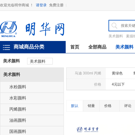
欢迎光临明华商城 ！
请登录
免费注册
美术颜料
素描
商城商品分类
首页
全部商品
美术颜料
美术颜料
美术颜料
马迪 300ml 丙烯
黄绿色
美术颜料
浅肉
熟
价格
4元以下
水粉颜料
橄榄绿
水彩颜料
默认
销量
价格
柠檬黄
评论
丙烯颜料
油画颜料
国画颜料