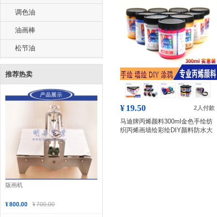
调色油
油画棒
松节油
推荐热卖
¥
19.50
2人付款
马迪牌丙烯颜料300ml金色手绘纺
织丙烯画墙绘彩绘DIY颜料防水大
瓶
版画机
¥
800.00
¥
700.00