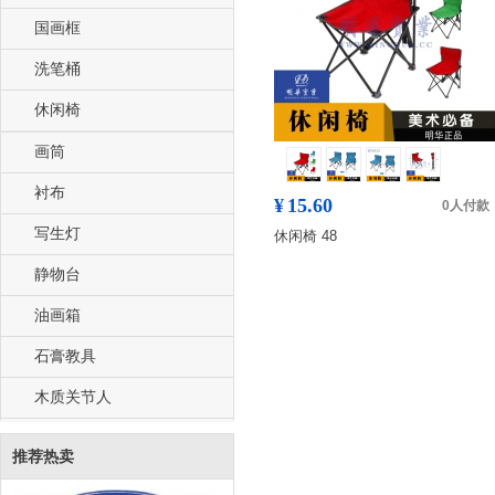
国画框
洗笔桶
休闲椅
画筒
衬布
¥
15.60
0人付款
写生灯
休闲椅 48
静物台
油画箱
石膏教具
木质关节人
推荐热卖