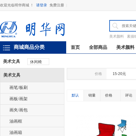
欢迎光临明华商城 ！
请登录
免费注册
美术颜料
素描
商城商品分类
首页
全部商品
美术颜料
美术文具
休闲椅
价格
15-20元
美术文具
画笔/板刷
默认
销量
价格
评论
画板/画架
画夹/画包
油画框
油画箱